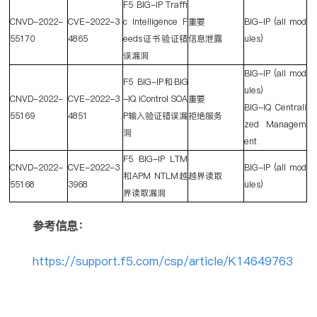
F5 BIG-IP Traffi
CNVD-2022-
CVE-2022-3
c Intelligence F
重要
BIG-IP (all mod
55170
4865
eeds
证书验证错
信息泄露
ules)
误漏洞
BIG-IP (all mod
F5 BIG-IP
和
BIG
ules)
CNVD-2022-
CVE-2022-3
-IQ iControl SOA
重要
BIG-IQ Centrali
55169
4851
P
输入验证错误漏
拒绝服务
zed Managem
洞
ent
F5 BIG-IP LTM
CNVD-2022-
CVE-2022-3
BIG-IP (all mod
和
APM NTLM
越
越界读取
55168
3968
ules)
界读取漏洞
参考信息：
https://support.f5.com/csp/article/K14649763